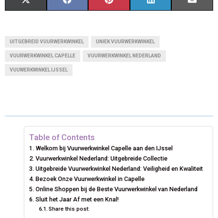
S
S
S
S
S
X
F
P
L
E
H
H
H
H
H
(
A
I
I
M
A
A
A
A
A
T
C
N
N
A
UITGEBREID VUURWERKWINKEL
UNIEK VUURWERKWINKEL
R
R
R
R
R
W
E
T
K
I
VUURWERKWINKEL CAPELLE
VUURWERKWINKEL NEDERLAND
VUUWERKWINKEL IJSSEL
E
E
E
E
E
I
B
E
E
L
O
O
O
O
O
T
O
R
D
N
N
N
N
N
T
O
E
I
E
K
S
N
Table of Contents
R
T
Welkom bij Vuurwerkwinkel Capelle aan den IJssel
Vuurwerkwinkel Nederland: Uitgebreide Collectie
)
Uitgebreide Vuurwerkwinkel Nederland: Veiligheid en Kwaliteit
Bezoek Onze Vuurwerkwinkel in Capelle
Online Shoppen bij de Beste Vuurwerkwinkel van Nederland
Sluit het Jaar Af met een Knal!
Share this post: