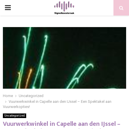
PRIMARY
MENU
Home
Uncategorized
Vuurwerkwinkel in Capelle aan den IJssel – Een Spektakel aan
Vuurwerkopties!
Uncategorized
Vuurwerkwinkel in Capelle aan den IJssel –