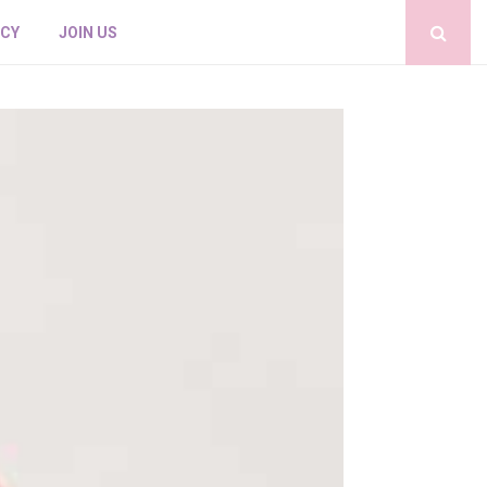
ICY
JOIN US