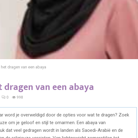
r het dragen van een abaya
et dragen van een abaya
0
998
ar word je overweldigd door de opties voor wat te dragen? Zoek
euze om je geloof en stijl te omarmen. Een abaya van
stuk dat veel gedragen wordt in landen als Saoedi-Arabië en de
 de religieuze vereisten. Van lichtgewicht zomerstijlen tot