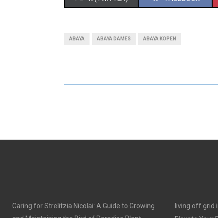
H
H
A
A
ABAYA
ABAYA DAMES
ABAYA KOPEN
R
R
E
E
O
O
N
N
Caring for Strelitzia Nicolai: A Guide to Growing
living off grid