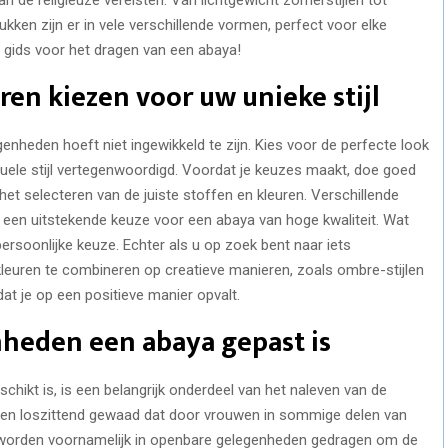
ukken zijn er in vele verschillende vormen, perfect voor elke
 gids voor het dragen van een abaya!
uren kiezen voor uw unieke stijl
nheden hoeft niet ingewikkeld te zijn. Kies voor de perfecte look
duele stijl vertegenwoordigd. Voordat je keuzes maakt, doe goed
et selecteren van de juiste stoffen en kleuren. Verschillende
jn een uitstekende keuze voor een abaya van hoge kwaliteit. Wat
 persoonlijke keuze. Echter als u op zoek bent naar iets
uren te combineren op creatieve manieren, zoals ombre-stijlen
dat je op een positieve manier opvalt.
nheden een abaya gepast is
ikt is, is een belangrijk onderdeel van het naleven van de
 een loszittend gewaad dat door vrouwen in sommige delen van
worden voornamelijk in openbare gelegenheden gedragen om de