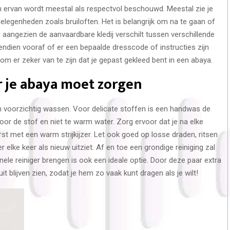
 ervan wordt meestal als respectvol beschouwd. Meestal zie je
gelegenheden zoals bruiloften. Het is belangrijk om na te gaan of
 aangezien de aanvaardbare kledij verschilt tussen verschillende
dien vooraf of er een bepaalde dresscode of instructies zijn
m er zeker van te zijn dat je gepast gekleed bent in een abaya.
r je abaya moet zorgen
hem voorzichtig wassen. Voor delicate stoffen is een handwas de
oor de stof en niet te warm water. Zorg ervoor dat je na elke
st met een warm strijkijzer. Let ook goed op losse draden, ritsen
 elke keer als nieuw uitziet. Af en toe een grondige reiniging zal
le reiniger brengen is ook een ideale optie. Door deze paar extra
 uit blijven zien, zodat je hem zo vaak kunt dragen als je wilt!