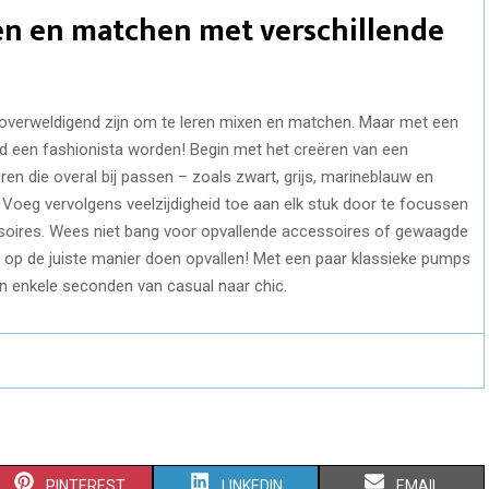
en en matchen met verschillende
 overweldigend zijn om te leren mixen en matchen. Maar met een
jd een fashionista worden! Begin met het creëren van een
ren die overal bij passen – zoals zwart, grijs, marineblauw en
. Voeg vervolgens veelzijdigheid toe aan elk stuk door te focussen
essoires. Wees niet bang voor opvallende accessoires of gewaagde
it op de juiste manier doen opvallen! Met een paar klassieke pumps
in enkele seconden van casual naar chic.
S
S
S
PINTEREST
LINKEDIN
EMAIL