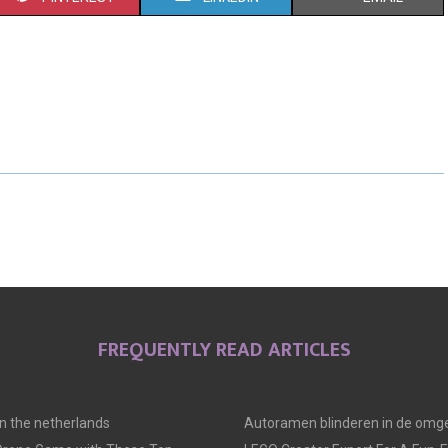
H
H
H
A
A
A
R
R
R
E
E
E
O
O
O
N
N
N
FREQUENTLY READ ARTICLES
 in the netherlands
Autoramen blinderen in de omge