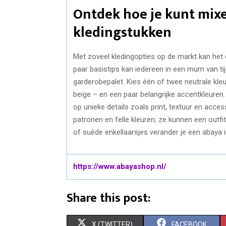
Ontdek hoe je kunt mix
kledingstukken
Met zoveel kledingopties op de markt kan het
paar basistips kan iedereen in een mum van ti
garderobepalet. Kies één of twee neutrale kleu
beige – en een paar belangrijke accentkleuren
op unieke details zoals print, textuur en acc
patronen en felle kleuren; ze kunnen een outf
of suède enkellaarsjes verander je een abaya 
https://www.abayashop.nl/
Share this post:
S
S
X (TWITTER)
FACEBOOK