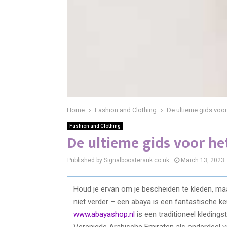
Home
Fashion and Clothing
De ultieme gids voo
Fashion and Clothing
De ultieme gids voor h
Published by Signalboostersuk.co.uk
March 13, 2023
Houd je ervan om je bescheiden te kleden, ma
niet verder – een abaya is een fantastische k
www.abayashop.nl
is een traditioneel kleding
Verenigde Arabische Emiraten als onderdeel van